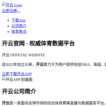
立即注册
下载App
公司简介
体育焦点
开云
官网 · 权威体育数据平台
开云 OFFICIAL WEBSITE
自2022年创立以来，
开云
致力于为用户提供包括NBA、英超、
立即下载开云APP
开云公司简介
开云
是一家面向全球市场的综合体育赛事直播与数据服务平台