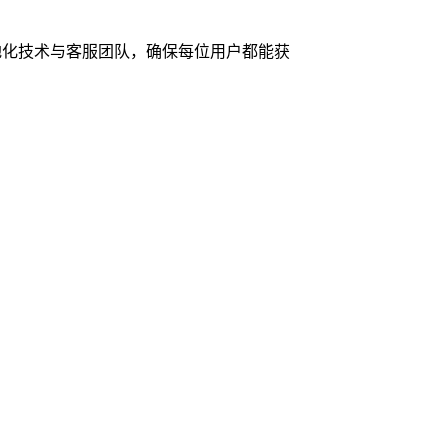
地化技术与客服团队，确保每位用户都能获
。
。