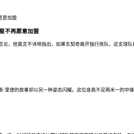
星不再愿意加盟
言论，他直言不讳地指出，如果东契奇离开独行侠队，这支球队将
·里德的故事却以另一种姿态闪耀。这位身高不足两米一的中锋，在1