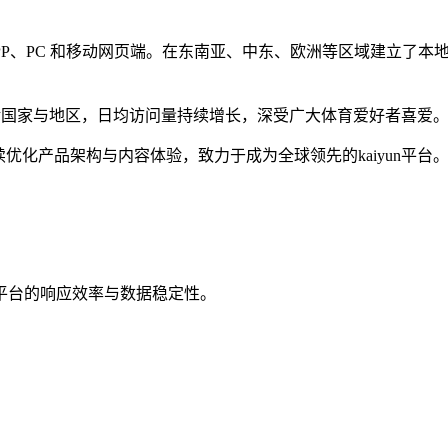
PP、PC 和移动网页端。在东南亚、中东、欧洲等区域建立了本
余国家与地区，日均访问量持续增长，深受广大体育爱好者喜爱
续优化产品架构与内容体验，致力于成为全球领先的kaiyun平台
平台的响应效率与数据稳定性。