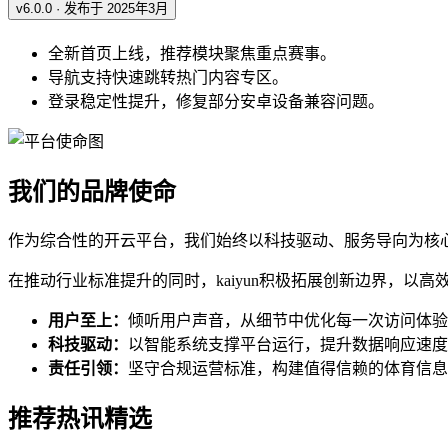
v6.0.0 · 发布于 2025年3月
全新首页上线，推荐模块聚焦重点赛事。
导航支持快速跳转热门内容专区。
登录稳定性提升，修复部分安卓设备兼容问题。
我们的品牌使命
作为综合性的开云平台，我们始终以科技驱动、服务导向为核
在推动行业标准提升的同时，kaiyun积极拓展创新边界，以
用户至上：
倾听用户声音，从细节中优化每一次访问体验
科技驱动：
以智能系统支撑平台运行，提升数据响应速度
责任引领：
坚守合规运营标准，构建值得信赖的体育信息
推荐热讯精选